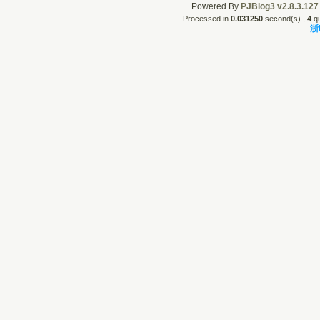
Powered By
PJBlog3 v2.8.3.127
Processed in
0.031250
second(s) ,
4
qu
浙