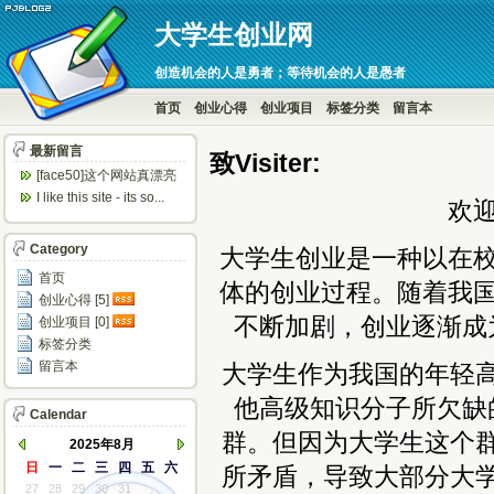
大学生创业网
创造机会的人是勇者；等待机会的人是愚者
首页
创业心得
创业项目
标签分类
留言本
最新留言
致V
isiter
:
[face50]这个网站真漂亮
呀！
I like this site - its so...
欢
Category
大学生创业是一种以在
首页
体的创业过程。随着我
创业心得 [5]
不断加剧，创业逐渐成
创业项目 [0]
标签分类
留言本
大学生作为我国的年轻
他高级知识分子所欠缺
Calendar
群。但因为大学生这个
2025年8月
日
一
二
三
四
五
六
所矛盾，导致大部分大
27
28
29
30
31