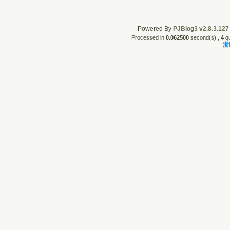
Powered By
PJBlog3 v2.8.3.127
Processed in
0.062500
second(s) ,
4
qu
浙