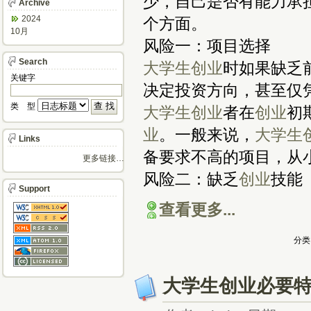
少，自己是否有能力
Archive
2024
个方面。
10月
风险一：项目选择
Search
大学生
创业
时如果缺乏
关键字
决定投资方向，甚至仅
类 型
大学生
创业
者在
创业
初
业
。一般来说，
大学生
Links
备要求不高的项目，从
更多链接…
风险二：缺乏
创业
技能
Support
查看更多...
分类
大学生创业必要