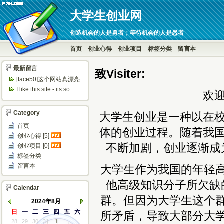
大学生创业网
创造机会的人是勇者；等待机会的人是愚者
首页
创业心得
创业项目
标签分类
留言本
最新留言
致V
isiter
:
[face50]这个网站真漂亮
呀！
I like this site - its so...
欢
Category
大学生创业是一种以在
首页
体的创业过程。随着我
创业心得 [5]
不断加剧，创业逐渐成
创业项目 [0]
标签分类
留言本
大学生作为我国的年轻
他高级知识分子所欠缺
Calendar
群。但因为大学生这个
2024年8月
日
一
二
三
四
五
六
所矛盾，导致大部分大
28
29
30
31
1