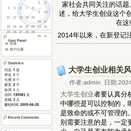
家社会共同关注的话题
2
3
4
5
6
7
8
述，给大学生创业这个
9
10
11
12
13
14
15
在这
16
17
18
19
20
21
22
23
24
25
26
27
28
29
2014年以来，在新登记
30
31
User Panel
登录
用户注册
Statistics
大学生创业相关
日志:
5
篇
评论:
0
个
引用:
0
个
作者:admin 日期:2024
留言:
2
个
会员:
1
人
大学生
创业
者要认真分
访问:
745581
次
在线:
3
人
中哪些是可以控制的，
建站时间:
2005-06-20
是致命的或不可管理的
Recent Comments
别需要注意的是，一定